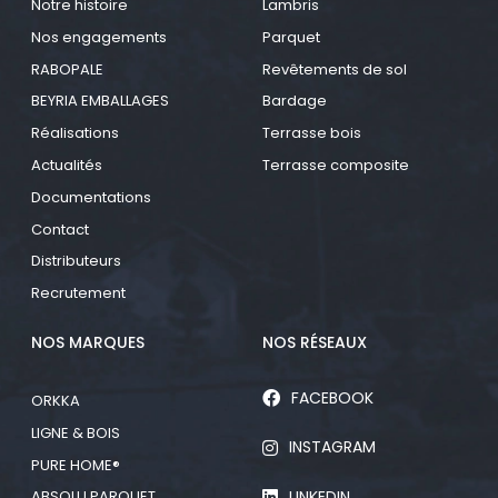
Notre histoire
Lambris
Nos engagements
Parquet
RABOPALE
Revêtements de sol
BEYRIA EMBALLAGES
Bardage
Réalisations
Terrasse bois
Actualités
Terrasse composite
Documentations
Contact
Distributeurs
Recrutement
NOS MARQUES
NOS RÉSEAUX
FACEBOOK
ORKKA
LIGNE & BOIS
INSTAGRAM
PURE HOME®
LINKEDIN
ABSOLU PARQUET