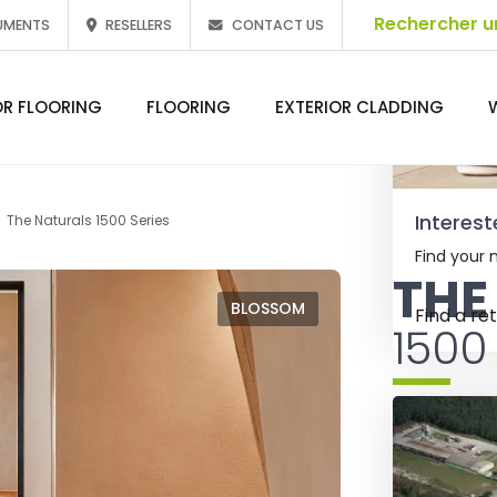
UMENTS
RESELLERS
CONTACT US
OR FLOORING
FLOORING
EXTERIOR CLADDING
Interest
The Naturals 1500 Series
Find your n
THE
BLOSSOM
Find a ret
1500
The Naturals
vinyl floors
and superior