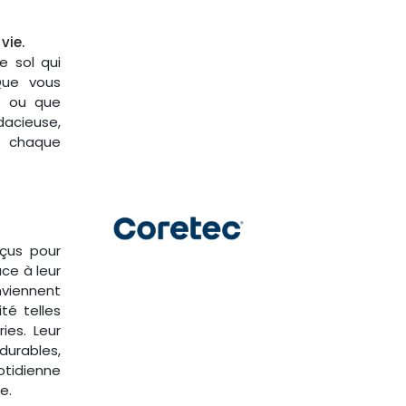
 vie.
 sol qui
 Que vous
ux ou que
acieuse,
r chaque
çus pour
ce à leur
viennent
té telles
ies. Leur
durables,
otidienne
e.