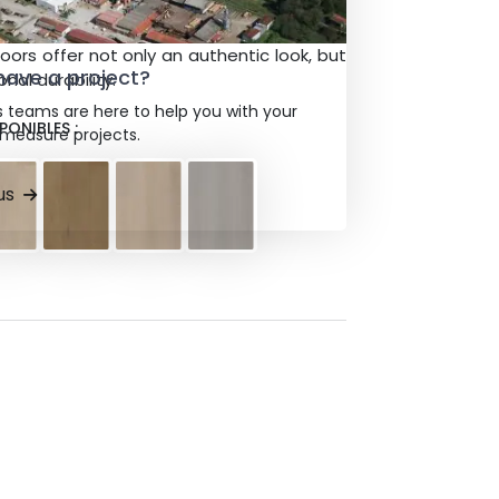
a natural texture that add a touch of
 any space. With a high-quality finish,
floors offer not only an authentic look, but
have a project?
nal durability.
s teams are here to help you with your
PONIBLES :
easure projects.
us