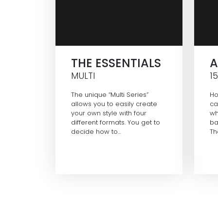
THE ESSENTIALS
A
MULTI
1
The unique “Multi Series”
Ho
allows you to easily create
ca
your own style with four
wh
different formats. You get to
ba
decide how to…
Th