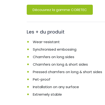
Découvrez la gamme CORETEC
Les + du produit
Wear-resistant
Synchronised embossing
Chamfers on long sides
Chamfers on long & short sides
Pressed chamfers on long & short sides
Pet-proof
Installation on any surface
Extremely stable