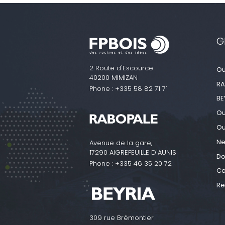
G
2 Route d'Escource
Ou
40200 MIMIZAN
RA
Phone :
+335 58 82 71 71
BE
Ou
Ou
N
Avenue de la gare,
17290 AIGREFEUILLE D'AUNIS
Do
Phone :
+335 46 35 20 72
Co
Re
309 rue Brémontier