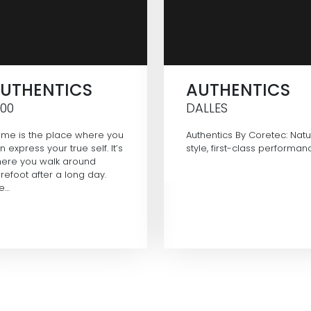
UTHENTICS
AUTHENTICS
500
DALLES
me is the place where you
Authentics By Coretec: Natu
n express your true self. It’s
style, first-class performan
ere you walk around
refoot after a long day.
e…