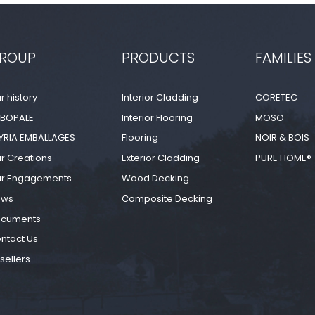
ROUP
PRODUCTS
FAMILIES
r history
Interior Cladding
CORETEC
BOPALE
Interior Flooring
MOSO
YRIA EMBALLAGES
Flooring
NOIR & BOIS
r Creations
Exterior Cladding
PURE HOME®
r Engagements
Wood Decking
ews
Composite Decking
cuments
ntact Us
sellers