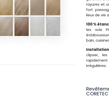
rayures et u
fort passa
lieux de vie 
100 % étan
les sols P
éclaboussure
bain, cuisin
Installation
clipser, le
rapidement 
irrégulières.
Revêteme
CORETEC