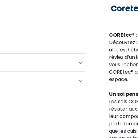
COREtec® : 
Découvrez 
allie esthét
rêviez d’un 
vous recher
COREtec® a 
espace.
Un sol pens
Les sols CO
résister au
leur compos
parfaitement
que les cuis