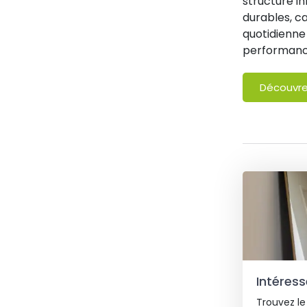
structure i
durables, c
quotidienne
performanc
Découvr
Intéress
Trouvez le