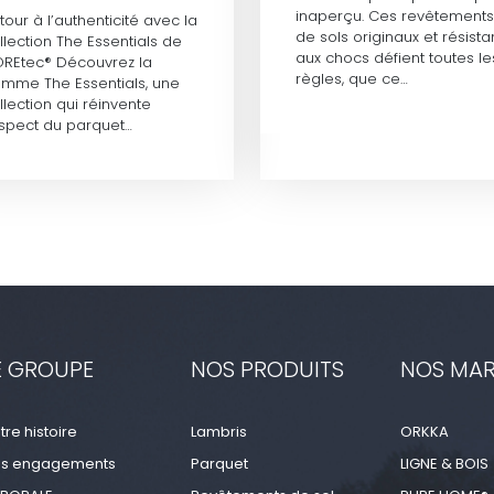
inaperçu. Ces revêtements
tour à l’authenticité avec la
de sols originaux et résista
llection The Essentials de
aux chocs défient toutes le
REtec® Découvrez la
règles, que ce…
mme The Essentials, une
llection qui réinvente
aspect du parquet…
E GROUPE
NOS PRODUITS
NOS MA
tre histoire
Lambris
ORKKA
s engagements
Parquet
LIGNE & BOIS