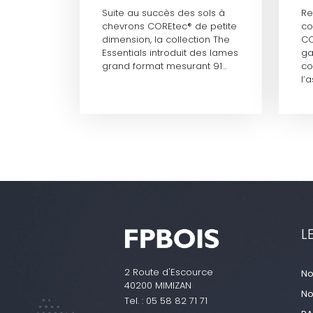
Suite au succès des sols à
Re
chevrons COREtec® de petite
co
dimension, la collection The
CO
Essentials introduit des lames
ga
grand format mesurant 91…
co
l’
L
2 Route d'Escource
No
40200 MIMIZAN
No
Tel. :
05 58 82 71 71