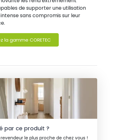
nnovante les rend extrêmement
apables de supporter une utilisation
 intense sans compromis sur leur
e.
ez la gamme CORETEC
é par ce produit ?
 revendeur le plus proche de chez vous !