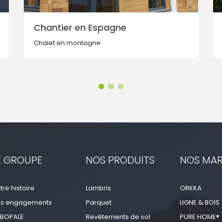
Chantier en Espagne
Chalet en montagne
E GROUPE
NOS PRODUITS
NOS MA
tre histoire
Lambris
ORKKA
s engagements
Parquet
LIGNE & BOIS
BOPALE
Revêtements de sol
PURE HOME®