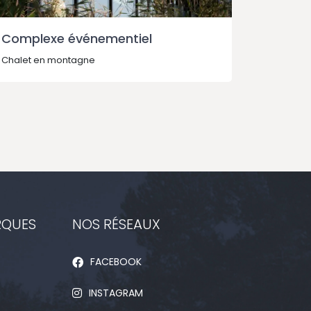
Complexe événementiel
Salle 
Chalet en montagne
Chalet e
RQUES
NOS RÉSEAUX
FACEBOOK
INSTAGRAM