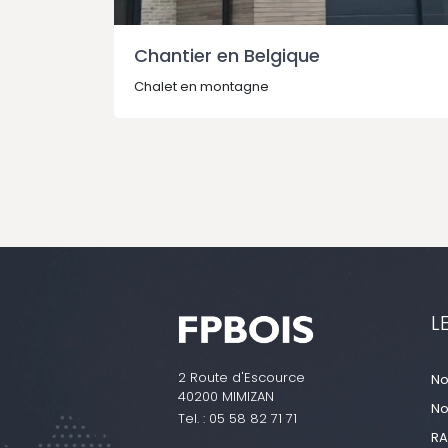
Chantier en Belgique
Chalet en montagne
L
2 Route d'Escource
No
40200 MIMIZAN
No
Tel. :
05 58 82 71 71
RA