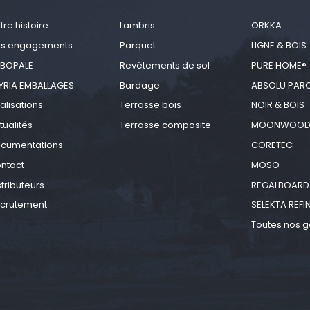
tre histoire
Lambris
ORKKA
s engagements
Parquet
LIGNE & BOIS
BOPALE
Revêtements de sol
PURE HOME®
YRIA EMBALLAGES
Bardage
ABSOLU PAR
alisations
Terrasse bois
NOIR & BOIS
tualités
Terrasse composite
MOONWOO
cumentations
CORETEC
ntact
MOSO
stributeurs
REGALBOARD
crutement
SELEKTA REFI
Toutes nos