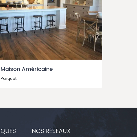
Maison Américaine
Restau
Parquet
Parquet
RQUES
NOS RÉSEAUX