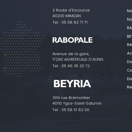
2 Route d'Escource
No
40200 MIMIZAN
No
Tel. :
05 58 82 71 71
RA
BE
Ré
Ac
Avenue de la gare,
17290 AIGREFEUILLE D'AUNIS
Do
Tel. :
05 46 35 20 72
Co
Di
Re
309 rue Brémontier
40110 Ygos-Saint-Saturnin
Tel. :
05 58 51 82 00