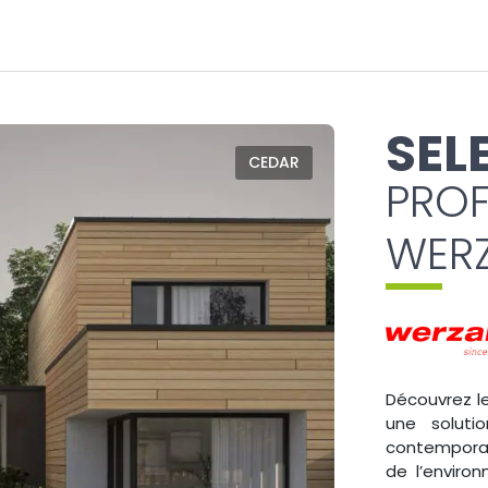
SEL
CEDAR
PROF
WERZ
Découvrez l
une soluti
contemporai
de l’enviro